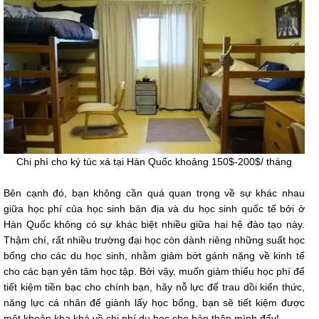
Chi phí cho ký túc xá tại Hàn Quốc khoảng 150$-200$/ tháng
Bên cạnh đó, bạn không cần quá quan trọng về sự khác nhau
giữa học phí của học sinh bản địa và du học sinh quốc tế bởi ở
Hàn Quốc không có sự khác biệt nhiều giữa hai hệ đào tạo này.
Thậm chí, rất nhiều trường đại học còn dành riêng những suất học
bổng cho các du học sinh, nhằm giảm bớt gánh nặng về kinh tế
cho các bạn yên tâm học tập. Bởi vậy, muốn giảm thiểu học phí để
tiết kiệm tiền bạc cho chính bạn, hãy nỗ lực để trau dồi kiến thức,
năng lực cá nhân để giành lấy học bổng, bạn sẽ tiết kiệm được
một khoản kha khá về chi phí du học cho bản thân mình đấy!