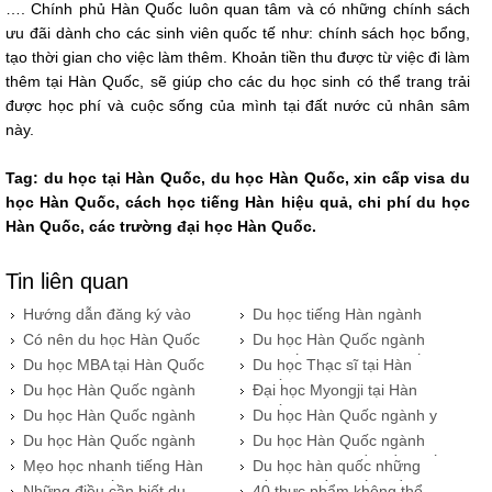
…. Chính phủ Hàn Quốc luôn quan tâm và có những chính sách
ưu đãi dành cho các sinh viên quốc tế như: chính sách học bổng,
tạo thời gian cho việc làm thêm. Khoản tiền thu được từ việc đi làm
thêm tại Hàn Quốc, sẽ giúp cho các du học sinh có thể trang trải
được học phí và cuộc sống của mình tại đất nước củ nhân sâm
này.
Tag: du học tại Hàn Quốc, du học Hàn Quốc, xin cấp visa du
học Hàn Quốc, cách học tiếng Hàn hiệu quả, chi phí du học
Hàn Quốc, các trường đại học Hàn Quốc.
Tin liên quan
Hướng dẫn đăng ký vào
Du học tiếng Hàn ngành
trường đại học tại Hàn
điện ảnh
Có nên du học Hàn Quốc
Du học Hàn Quốc ngành
Quốc
vừa học vừa làm.
kinh tế hiện nay như thế
Du học MBA tại Hàn Quốc
​Du học Thạc sĩ tại Hàn
nào?
Quốc có nên hay không?
Du học Hàn Quốc ngành
Đại học Myongji tại Hàn
âm nhạc tại sao không?
Quốc.
Du học Hàn Quốc ngành
Du học Hàn Quốc ngành y
môi trường
dược hiện nay
Du học Hàn Quốc ngành
Du học Hàn Quốc ngành
quản trị khách sạn hiện
luật và những điều cần biết
Mẹo học nhanh tiếng Hàn
Du học hàn quốc những
nay
hiệu quả nhất hiện nay
điều bạn cần biết (phần 2).
Những điều cần biết du
40 thực phẩm không thể