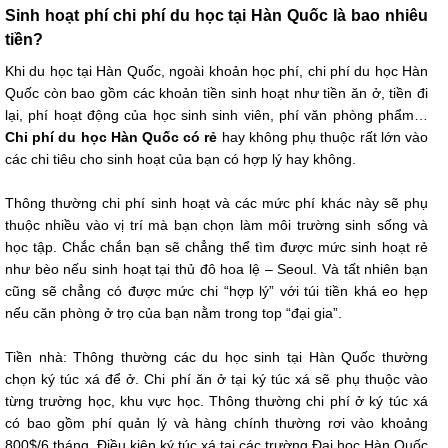
Sinh hoạt phí chi phí du học tại Hàn Quốc là bao nhiêu
tiền?
Khi du học tại Hàn Quốc, ngoài khoản học phí, chi phí du học Hàn
Quốc còn bao gồm các khoản tiền sinh hoạt như tiền ăn ở, tiền đi
lại, phí hoạt động của học sinh sinh viên, phí văn phòng phẩm…
Chi phí du học Hàn Quốc có rẻ
hay không phụ thuộc rất lớn vào
các chi tiêu cho sinh hoạt của bạn có hợp lý hay không.
Thông thường chi phí sinh hoạt và các mức phí khác này sẽ phụ
thuộc nhiều vào vị trí mà bạn chọn làm môi trường sinh sống và
học tập. Chắc chắn bạn sẽ chẳng thể tìm được mức sinh hoạt rẻ
như bèo nếu sinh hoạt tại thủ đô hoa lệ – Seoul. Và tất nhiên bạn
cũng sẽ chẳng có được mức chi “hợp lý” với túi tiền khá eo hẹp
nếu căn phòng ở trọ của bạn nằm trong top “đại gia”.
Tiền nhà: Thông thường các du học sinh tại Hàn Quốc thường
chọn ký túc xá để ở. Chi phí ăn ở tại ký túc xá sẽ phụ thuộc vào
từng trường học, khu vực học. Thông thường chi phí ở ký túc xá
có bao gồm phí quản lý và hàng chính thường rơi vào khoảng
800$/6 tháng. Điều kiện ký túc xá tại các trường Đại học Hàn Quốc