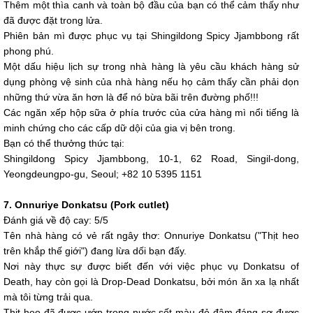
Thêm một thìa canh và toàn bộ đầu của bạn có thể cảm thấy như
đã được đặt trong lửa.
Phiên bản mì được phục vụ tại Shingildong Spicy Jjambbong rất
phong phú.
Một dấu hiệu lịch sự trong nhà hàng là yêu cầu khách hàng sử
dụng phòng vệ sinh của nhà hàng nếu họ cảm thấy cần phải dọn
những thứ vừa ăn hơn là để nó bừa bãi trên đường phố!!!
Các ngăn xếp hộp sữa ở phía trước của cửa hàng mì nổi tiếng là
minh chứng cho các cấp dữ dội của gia vị bên trong.
Bạn có thể thưởng thức tại:
Shingildong Spicy Jjambbong, 10-1, 62 Road, Singil-dong,
Yeongdeungpo-gu, Seoul; +82 10 5395 1151
7. Onnuriye Donkatsu (Pork cutlet)
Đánh giá về độ cay: 5/5
Tên nhà hàng có vẻ rất ngây thơ: Onnuriye Donkatsu ("Thịt heo
trên khắp thế giới") đang lừa dối bạn đấy.
Nơi này thực sự được biết đến với việc phục vụ Donkatsu of
Death, hay còn gọi là Drop-Dead Donkatsu, bởi món ăn xa lạ nhất
mà tôi từng trải qua.
Thịt heo đã được ướp trong nước sốt màu đỏ đậm đáng sợ được