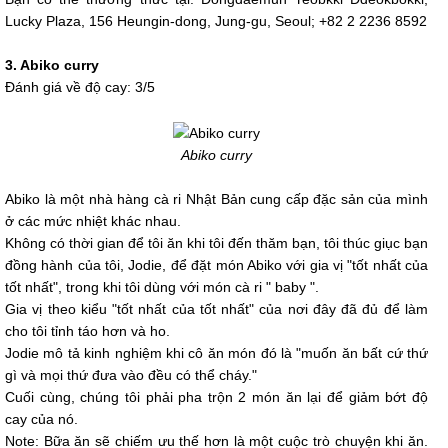
Lucky Plaza, 156 Heungin-dong, Jung-gu, Seoul; +82 2 2236 8592
3. Abiko curry
Đánh giá về độ cay: 3/5
Abiko curry
Abiko là một nhà hàng cà ri Nhật Bản cung cấp đặc sản của mình
ở các mức nhiệt khác nhau.
Không có thời gian để tôi ăn khi tôi đến thăm bạn, tôi thúc giục bạn
đồng hành của tôi, Jodie, để đặt món Abiko với gia vị "tốt nhất của
tốt nhất", trong khi tôi dùng với món cà ri " baby ".
Gia vị theo kiểu "tốt nhất của tốt nhất" của nơi đây đã đủ để làm
cho tôi tỉnh táo hơn và ho.
Jodie mô tả kinh nghiệm khi cô ăn món đó là "muốn ăn bất cứ thứ
gì và mọi thứ đưa vào đều có thể cháy."
Cuối cùng, chúng tôi phải pha trộn 2 món ăn lại để giảm bớt độ
cay của nó.
Note: Bữa ăn sẽ chiếm ưu thế hơn là một cuộc trò chuyện khi ăn.