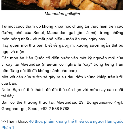
Maeundae galbijjim
Từ một cuộc thăm dò không khoa học chúng tôi thực hiện trên các
đường phố của Seoul, Maeundae galbijjim là một trong những
món nóng nhất - về mặt phổ biến - món ăn cay ngày nay.
Hãy quên mọi thứ bạn biết về galbijjim, xương sườn ngắn thịt bò
ngọt và mặn.
Các món ăn Hàn Quốc cổ điển bước vào một kỷ nguyên mới của
vị cay tại Maeundae (mae-un có nghĩa là "cay" trong tiếng Hàn
nên đừng nói tôi đã không cảnh báo bạn).
Một vết cắn của sườn sẽ gây ra sự đau đớn khủng khiếp trên lưỡi
của bạn.
Note: Bạn có thể thách đố đối thủ của bạn với mức cay cao nhất
tại đây.
Bạn có thể thưởng thức tại: Maeundae, 29, Bongeunsa-ro 4-gil,
Gangnam-gu, Seoul; +82 2 558 5788
>>Tham khảo:
40 thực phẩm không thể thiếu của người Hàn Quốc
Phần 1