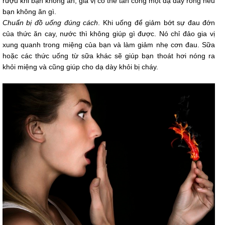
rượu khi bạn không ăn, gia vị có thể tấn công một dạ dày rỗng nếu
bạn không ăn gì.
Chuẩn bị đồ uống đúng cách
. Khi uống để giảm bớt sự đau đớn
của thức ăn cay, nước thì không giúp gì được. Nó chỉ đảo gia vị
xung quanh trong miệng của bạn và làm giảm nhẹ cơn đau. Sữa
hoặc các thức uống từ sữa khác sẽ giúp bạn thoát hơi nóng ra
khỏi miệng và cũng giúp cho dạ dày khỏi bị cháy.