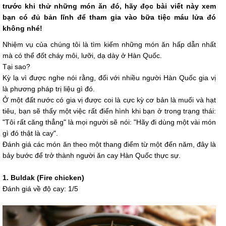
trước khi thử những món ăn đó, hãy đọc bài viết này xem
bạn có đủ bản lĩnh để tham gia vào bữa tiệc máu lửa đó
không nhé!
Nhiệm vụ của chúng tôi là tìm kiếm những món ăn hấp dẫn nhất
mà có thể đốt cháy môi, lưỡi, dạ dày ở Hàn Quốc.
Tại sao?
Kỳ lạ vì được nghe nói rằng, đối với nhiều người Hàn Quốc gia vị
là phương pháp trị liệu gì đó.
Ở một đất nước có gia vị được coi là cực kỳ cơ bản là muối và hạt
tiêu, bạn sẽ thấy một việc rất điển hình khi bạn ở trong trạng thái:
"Tôi rất căng thẳng" là mọi người sẽ nói: "Hãy đi dùng một vài món
gì đó thật là cay".
Đánh giá các món ăn theo một thang điểm từ một đến năm, đây là
bảy bước để trở thành người ăn cay Hàn Quốc thực sự.
1. Buldak (Fire chicken)
Đánh giá về độ cay: 1/5