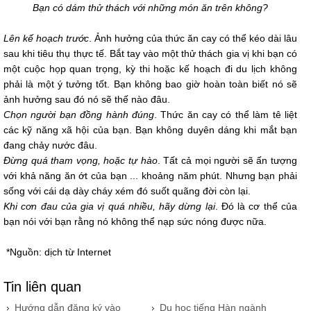
Bạn có dám thử thách với những món ăn trên không?
Lên kế hoạch trước
. Ảnh hưởng của thức ăn cay có thể kéo dài lâu
sau khi tiêu thụ thực tế. Bắt tay vào một thử thách gia vị khi bạn có
một cuộc họp quan trọng, kỳ thi hoặc kế hoạch đi du lịch không
phải là một ý tưởng tốt. Bạn không bao giờ hoàn toàn biết nó sẽ
ảnh hưởng sau đó nó sẽ thế nào đâu.
Chọn người bạn đồng hành đúng
. Thức ăn cay có thể làm tê liệt
các kỹ năng xã hội của bạn. Bạn không duyên dáng khi mắt bạn
đang chảy nước đâu.
Đừng quá tham vọng, hoặc tự hào
. Tất cả mọi người sẽ ấn tượng
với khả năng ăn ớt của bạn ... khoảng năm phút. Nhưng bạn phải
sống với cái dạ dày cháy xém đó suốt quãng đời còn lại.
Khi cơn đau của gia vị quá nhiều, hãy dừng lại
. Đó là cơ thể của
bạn nói với bạn rằng nó không thể nạp sức nóng được nữa.
*Nguồn: dịch từ Internet
Tin liên quan
Hướng dẫn đăng ký vào
Du học tiếng Hàn ngành