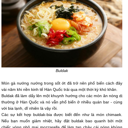
Buldak
Món gà nướng nướng trong sốt ớt đã trở nên phổ biến cách đây
vài năm khi nền kinh tế Hàn Quốc trải qua một thời kỳ khó khăn.
Buldak đã làm dấy lên một khuynh hướng cho các món ăn nóng dị
thường ở Hàn Quốc và nó vẫn phổ biến ở nhiều quán bar - cùng
với bia lạnh, dĩ nhiên là vậy rồi.
Các sự kết hợp buldak-bia được biết đến như là món chimaek.
Nếu bạn muốn giảm nhiệt, hãy đặt buldak bao quanh bởi một
chiếc vòng phô mai mozzarella để làm tan chảy cái nóng khủng