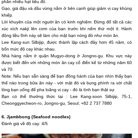
phần nhiều hạt tiêu đỏ.
Gạo, giá đậu và dầu vừng nằm ở bên cạnh giúp giảm vị cay khủng
khiếp.
Lời khuyên của một người ăn có kinh nghiệm: Đừng đổ tất cả các
xúc xích nakji lên cơm của bạn trước khi nếm thử một ít. Hành
động liều lĩnh này sẽ làm cho mặt bạn nóng đỏ như món ăn.
Lee Kang-sun Silbijip, được thành lập cách đây hơn 45 năm, có
bốn mức độ cay khác nhau.
Nhà hàng nằm ở quận Mugyo-dong ở Jongno-gu. Khu vực này
được biết đến với những món ăn cay cổ điển kể từ những năm 60
và 70.
Note: Nếu bạn sẵn sàng để bạn đồng hành của bạn nhìn thấy bạn
thế nào trong bữa ăn này - với mặt đỏ và bụng phình ra với chất
lỏng bạn uống để pha loãng vị cay - đó là tình bạn thật sự.
Bạn có thể thưởng thức tại : Lee Kang-soon Silbijip, 75-1,
Cheonggyecheon-ro, Jongno-gu, Seoul; +82 2 737 7880
6. Jjambbong (Seafood noodles)
Đánh giá về độ cay: 4/5