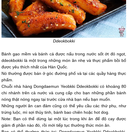
Ddeokbokki
Bánh gạo mềm và bánh cá được nấu trong nước sốt ớt đỏ ngọt,
ddeokbokki là một trong những món ăn nhẹ và thực phẩm bồi bổ
được yêu thích nhất của Hàn Quốc.
Nó thường được bán ở góc đường phố và tại các quầy hàng thực
phẩm.
Chuỗi nhà hàng Dongdaemun Yeobkki Ddeokbokki có khoảng 80
chi nhánh trên cả nước và cung cấp cho bạn những phần bánh
nóng thật nóng ngay tại trước cửa nhà bạn nếu bạn muốn.
Những người ăn can đảm cũng có thể yêu cầu các thứ phụ, như
trứng luộc, mì sợi thủy tinh, bánh bao chiên hoặc hot dog.
Note: Bạn có thể dừng lại một lúc trong khi ăn để độ cay được
giảm đi phần nào đó, rồi mới tiếp tục thưởng thức món ăn.
Bạn có thể thưởng thức tại: Dongdaemun Yeobkki Ddeokbokki,