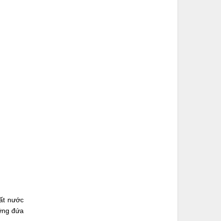
đất nước
hững đứa