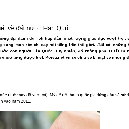
iết về đất nước Hàn Quốc
hững địa danh du lịch hấp dẫn, chất lượng giáo dục vượt trội, 
ng cùng món kim chi cay nổi tiếng trên thế giới…Tất cả, những 
nước con người Hàn Quốc. Tuy nhiên, đó không phải là tất cả 
 chưa từng được biết. Korea.net.vn sẽ chia sẻ bí mật về những đ
 mức nước này đã vượt mặt Mỹ để trở thành quốc gia đứng đầu về sử 
ịch vào năm 2011.