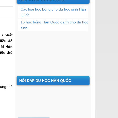
Các loại học bổng cho du học sinh Hàn
Quốc
15 học bổng Hàn Quốc dành cho du học
sinh
sự phát
điều đó
bởi Hàn
iều thú
HỎI ĐÁP DU HỌC HÀN QUỐC
dụng thẻ
Với thực trạng già hóa