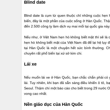
Blind date
Blind date là cụm từ quen thuộc chỉ những cuộc hẹn 
biến, đây là một phần của cuộc sống ở Hàn Quốc. Thậ
đến 2.500 công ty làm dịch vụ mai mối tại quốc gia này
Nếu như, ở Việt Nam hẹn hò không biết mặt thì sẽ là c
hẹn hò không biết mặt của Việt Nam đã để lại hệ lụy đ
tại Hàn Quốc là một chuyện hết sức bình thường. Chí
chuyên rất phổ biến tại xứ sở kim chi.
Lái xe
Nếu muốn lái xe ở Hàn Quốc, bạn chắc chắn phải có g
lái. Tuy nhiên, khi bạn đã sẵn sàng điều khiển ô tô, 
Seoul. Thậm chí một báo cáo cho biết trong 29 nước OE
vong cao nhất.
Nền giáo dục của Hàn Quốc