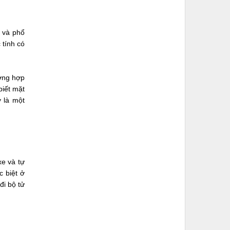
g và phổ
 tính có
ường hợp
biết mặt
y là một
xe và tự
c biệt ở
đi bộ tử