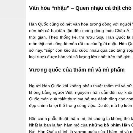
Văn hóa “nhậu” – Quen nhậu cả thịt chó
Hàn Quốc cũng có nét văn hóa tương đồng với người V
nên bởi cả hai dân tộc đều mang dòng máu Châu Á. T
thời gian. Theo thống kê, thì rượu Soju Hàn Quốc là 
món thịt chó cũng là món rất ưu của “giới nhậu Hàn Q
sở này, “sếp” còn kéo dài cuộc nhậu qua các tăng soj
loại rượu được bán với số lượng lớn nhất trên thế giới.
Vương quốc của thẩm mĩ và mĩ phẩm
Người Hàn Quốc khi không phẫu thuật thẩm mĩ và sử
không bằng người Việt, nguyên nhân dẫn đến sự không 
Quốc món quà thiết thực mà bố mẹ dành tặng cho con k
đẹp chính là lợi thế trong công việc. Do đó, mà họ luô
Bên cạnh phẫu thuật thẩm mĩ, thì chúng ta không thể 
Nhất là bạn là fan hâm mộ của
những bộ phim Hàn 
Bởi, Hàn Quốc chính là vương quốc của Thẩm mĩ và mĩ 