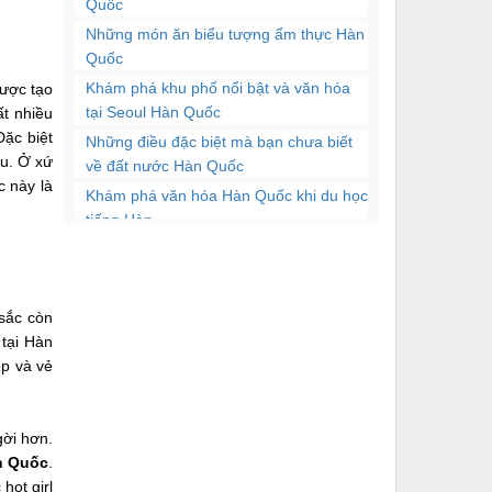
Quốc
Những món ăn biểu tượng ẩm thực Hàn
Quốc
Khám phá khu phố nổi bật và văn hóa
được tạo
tại Seoul Hàn Quốc
t nhiều
Đặc biệt
Những điều đặc biệt mà bạn chưa biết
ậu. Ở xứ
về đất nước Hàn Quốc
c này là
Khám phá văn hóa Hàn Quốc khi du học
tiếng Hàn
Những món ăn Hàn Quốc ngon nhất
bạn nên thưởng thức
Học tiếng Hàn qua những món ăn đặc
sắc còn
sản của Hàn Quốc
 tại Hàn
Bí quyết du lịch Hàn Quốc vào mùa
ẹp và vẻ
đông
Biểu tượng ẩm thực Hàn Quốc
gời hơn.
n Quốc
.
hot girl