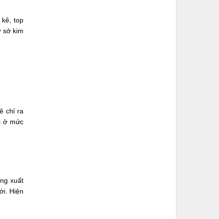
 kê, top
ứ sở kim
ê chỉ ra
i ở mức
ông xuất
ới. Hiện