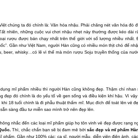
iệt chúng ta đó chính là: Văn hóa nhậu. Phải chăng nét văn hóa đó 
ất nhiên, những cuộc vui chơi nhậu nhẹt này thường được kéo dài rấ
loại rượu được bán chạy nhất trên thế giới với số lượng nhiều nhất. 
uốc”. Gần như Việt Nam, người Hàn cũng có nhiều món thịt chó để nh
u, beer, whisky…có lẽ vì thế mà món rượu Soju truyền thống của nướ
 dụng mĩ phẩm nhiều thì người Hàn cũng không đẹp. Thậm chí nhan 
đẹp đó chính là do yếu tố về gen sống và điều kiện khí hậu. Vì vậy
hi 18 tuổi chính là đi phẫu thuật thẩm mĩ. Mục đích để toát lên vẻ đ
n sẵn sàng đầu tư miễn sao mình trở nên đẹp lên.
không nhắc đến các loại mĩ phẩm giúp họ tôn vinh vẻ đẹp được rạng n
Quốc.
Thì, chắc chắn bạn sẽ bị đam mê bởi
sắc đẹp và mĩ phẩm Hà
phẩm. Gần như 100% các: ca sĩ, người mẫu, diễn viên điện ảnh, các 