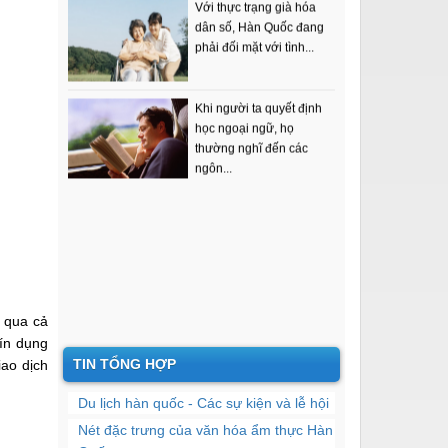
dân số, Hàn Quốc đang
phải đối mặt với tình...
Khi người ta quyết định
học ngoại ngữ, họ
thường nghĩ đến các
ngôn...
t qua cả
tín dụng
TIN TỔNG HỢP
iao dịch
Du lịch hàn quốc - Các sự kiện và lễ hội
​Nét đặc trưng của văn hóa ẩm thực Hàn