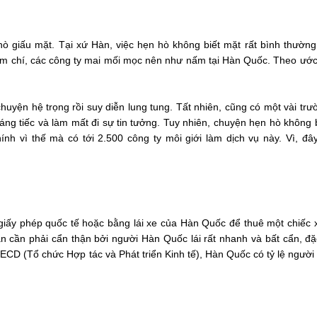
hò giấu mặt. Tại xứ Hàn, việc hẹn hò không biết mặt rất bình thườn
m chí, các công ty mai mối mọc nên như nấm tại Hàn Quốc. Theo ước
.
huyện hệ trọng rồi suy diễn lung tung. Tất nhiên, cũng có một vài tr
áng tiếc và làm mất đi sự tin tưởng. Tuy nhiên, chuyện hẹn hò không 
nh vì thế mà có tới 2.500 công ty môi giới làm dịch vụ này. Vì, đâ
iấy phép quốc tế hoặc bằng lái xe của Hàn Quốc để thuê một chiếc 
bạn cần phải cẩn thận bởi người Hàn Quốc lái rất nhanh và bất cẩn, đặ
CD (Tổ chức Hợp tác và Phát triển Kinh tế), Hàn Quốc có tỷ lệ người 