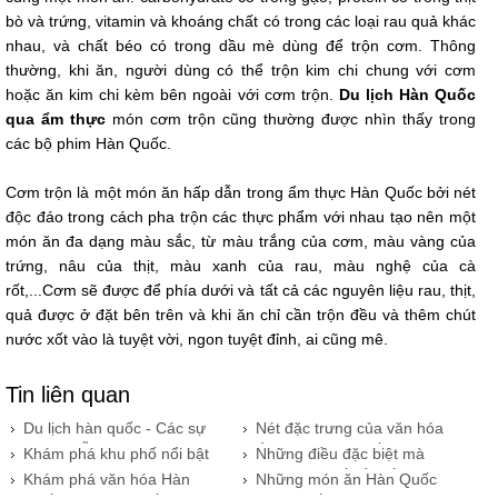
bò và trứng, vitamin và khoáng chất có trong các loại rau quả khác
nhau, và chất béo có trong dầu mè dùng để trộn cơm. Thông
thường, khi ăn, người dùng có thể trộn kim chi chung với cơm
hoặc ăn kim chi kèm bên ngoài với cơm trộn.
Du lịch Hàn Quốc
qua ẩm thực
món cơm trộn cũng thường được nhìn thấy trong
các bộ phim Hàn Quốc.
Cơm trộn là một món ăn hấp dẫn trong ẩm thực Hàn Quốc bởi nét
độc đáo trong cách pha trộn các thực phẩm với nhau tạo nên một
món ăn đa dạng màu sắc, từ màu trắng của cơm, màu vàng của
trứng, nâu của thịt, màu xanh của rau, màu nghệ của cà
rốt,...Cơm sẽ được để phía dưới và tất cả các nguyên liệu rau, thịt,
quả được ở đặt bên trên và khi ăn chỉ cần trộn đều và thêm chút
nước xốt vào là tuyệt vời, ngon tuyệt đỉnh, ai cũng mê.
Tin liên quan
Du lịch hàn quốc - Các sự
​Nét đặc trưng của văn hóa
kiện và lễ hội
ẩm thực Hàn Quốc
Khám phá khu phố nổi bật
Những điều đặc biệt mà
và văn hóa tại Seoul Hàn
bạn chưa biết về đất nước
Khám phá văn hóa Hàn
Những món ăn Hàn Quốc
Quốc
Hàn Quốc