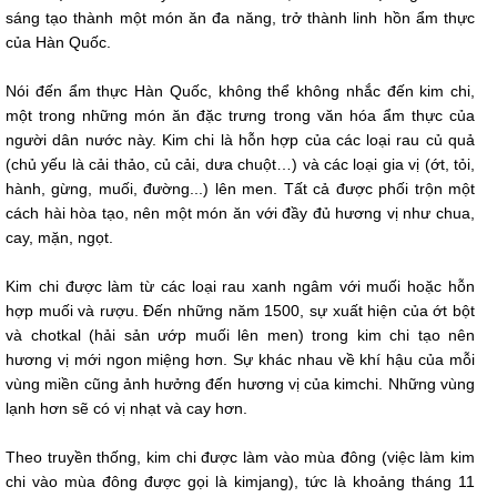
sáng tạo thành một món ăn đa năng, trở thành linh hồn ẩm thực
của Hàn Quốc.
Nói đến ẩm thực Hàn Quốc, không thể không nhắc đến kim chi,
một trong những món ăn đặc trưng trong văn hóa ẩm thực của
người dân nước này. Kim chi là hỗn hợp của các loại rau củ quả
(chủ yếu là cải thảo, củ cải, dưa chuột…) và các loại gia vị (ớt, tỏi,
hành, gừng, muối, đường...) lên men. Tất cả được phối trộn một
cách hài hòa tạo, nên một món ăn với đầy đủ hương vị như chua,
cay, mặn, ngọt.
Kim chi được làm từ các loại rau xanh ngâm với muối hoặc hỗn
hợp muối và rượu. Đến những năm 1500, sự xuất hiện của ớt bột
và chotkal (hải sản ướp muối lên men) trong kim chi tạo nên
hương vị mới ngon miệng hơn. Sự khác nhau về khí hậu của mỗi
vùng miền cũng ảnh hưởng đến hương vị của kimchi. Những vùng
lạnh hơn sẽ có vị nhạt và cay hơn.
Theo truyền thống, kim chi được làm vào mùa đông (việc làm kim
chi vào mùa đông được gọi là kimjang), tức là khoảng tháng 11