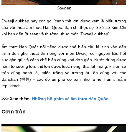
Gukbap
Dwaeji gukbap hay còn gọi ‘canh thịt lợn’ được xem là biểu tượng
của văn hóa ẩm thực Hàn Quốc. Bạn chỉ thực sự ở xứ sở Kim Chi
khi bạn đến Bussan và thưởng thức món ‘Dwaeji gukbap’.
Ẩm thực Hàn Quốc nổi tiếng được chế biến cầu kì, tinh xảo đến
trình độ nghệ thuật thì riêng với món Dwaeji có nguyên liệu hết
sức gần gũi và cách chế biến cũng khá đơn giản. Nước dùng được
hầm từ xương lợn, thịt lợn được luộc riêng, thái lát mỏng; khi ăn sẽ
trộn cùng hành lá, miến trắng và tương ớt, ăn cùng với các
Banchan (반찬) – các đồ ăn phụ cơ bản như lá hẹ, hành, mắm
tép, kimchi...
>>> Xem thêm:
Những bộ phim về ẩm thực Hàn Quốc
Cơm trộn