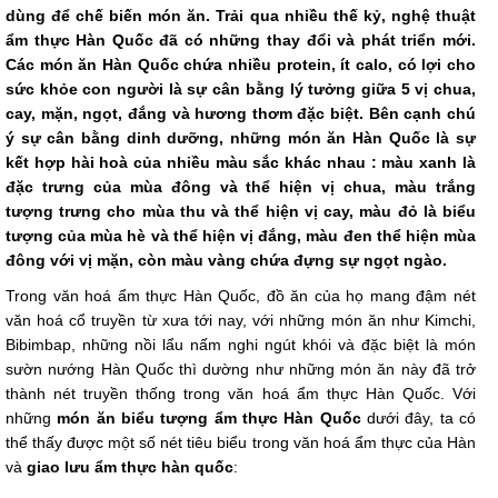
dùng để chế biến món ăn. Trải qua nhiều thế kỷ, nghệ thuật
ẩm thực Hàn Quốc đã có những thay đổi và phát triển mới.
Các món ăn Hàn Quốc chứa nhiều protein, ít calo, có lợi cho
sức khỏe con người là sự cân bằng lý tưởng giữa 5 vị chua,
cay, mặn, ngọt, đắng và hương thơm đặc biệt. Bên cạnh chú
ý sự cân bằng dinh dưỡng, những món ăn Hàn Quốc là sự
kết hợp hài hoà của nhiều màu sắc khác nhau : màu xanh là
đặc trưng của mùa đông và thể hiện vị chua, màu trắng
tượng trưng cho mùa thu và thể hiện vị cay, màu đỏ là biểu
tượng của mùa hè và thể hiện vị đắng, màu đen thể hiện mùa
đông với vị mặn, còn màu vàng chứa đựng sự ngọt ngào.
Trong văn hoá ẩm thực Hàn Quốc, đồ ăn của họ mang đậm nét
văn hoá cổ truyền từ xưa tới nay, với những món ăn như Kimchi,
Bibimbap, những nồi lẩu nấm nghi ngút khói và đặc biệt là món
sườn nướng Hàn Quốc thì dường như những món ăn này đã trở
thành nét truyền thống trong văn hoá ẩm thực Hàn Quốc. Với
những
món ăn biểu tượng ẩm thực Hàn Quốc
dưới đây, ta có
thể thấy được một số nét tiêu biểu trong văn hoá ẩm thực của Hàn
và
giao lưu ẩm thực hàn quốc
: