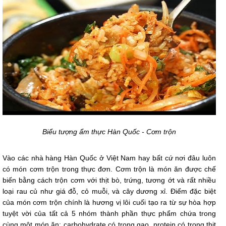
Biểu tượng ẩm thực Hàn Quốc - Cơm trộn
Vào các nhà hàng Hàn Quốc ở Việt Nam hay bất cứ nơi đâu luôn
có món cơm trộn trong thực đơn. Cơm trộn là món ăn được chế
biến bằng cách trộn cơm với thịt bò, trứng, tương ớt và rất nhiều
loại rau củ như giá đỗ, cỏ muỗi, và cây dương xỉ. Điểm đặc biệt
của món cơm trộn chính là hương vị lôi cuối tạo ra từ sự hòa hợp
tuyệt vời của tất cả 5 nhóm thành phần thực phẩm chứa trong
cùng một món ăn: carbohydrate có trong gạo, protein có trong thịt