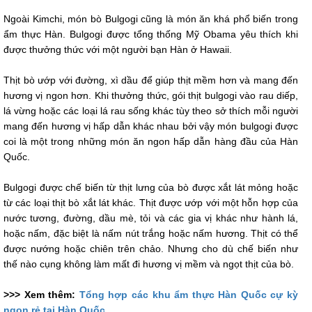
Ngoài Kimchi, món bò Bulgogi cũng là món ăn khá phổ biến trong
ẩm thực Hàn. Bulgogi được tổng thống Mỹ Obama yêu thích khi
được thưởng thức với một người bạn Hàn ở Hawaii.
​Thịt bò ướp với đường, xì dầu để giúp thịt mềm hơn và mang đến
hương vị ngon hơn. Khi thưởng thức, gói thịt bulgogi vào rau diếp,
lá vừng hoặc các loại lá rau sống khác tùy theo sở thích mỗi người
mang đến hương vị hấp dẫn khác nhau bởi vậy món bulgogi được
coi là một trong những món ăn ngon hấp dẫn hàng đầu của Hàn
Quốc.
Bulgogi được chế biến từ thịt lưng của bò được xắt lát mỏng hoặc
từ các loại thịt bò xắt lát khác. Thịt được ướp với một hỗn hợp của
nước tương, đường, dầu mè, tỏi và các gia vị khác như hành lá,
hoặc nấm, đặc biệt là nấm nút trắng hoặc nấm hương. Thịt có thể
được nướng hoặc chiên trên chảo. Nhưng cho dù chế biến như
thế nào cụng không làm mất đi hương vị mềm và ngọt thịt của bò.
>>> Xem thêm:
Tổng hợp các khu ẩm thực Hàn Quốc cự kỳ
ngon rẻ tại Hàn Quốc