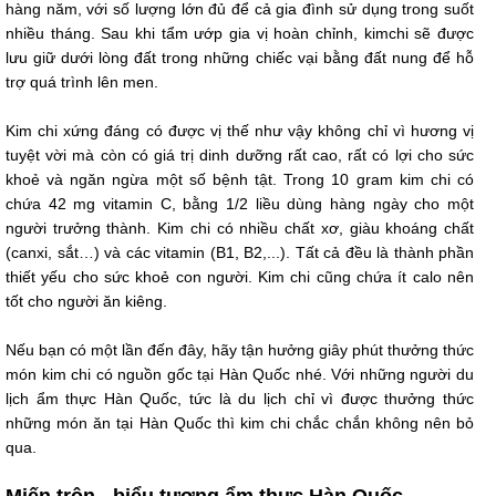
hàng năm, với số lượng lớn đủ để cả gia đình sử dụng trong suốt
nhiều tháng. Sau khi tẩm ướp gia vị hoàn chỉnh, kimchi sẽ được
lưu giữ dưới lòng đất trong những chiếc vại bằng đất nung để hỗ
trợ quá trình lên men.
Kim chi xứng đáng có được vị thế như vậy không chỉ vì hương vị
tuyệt vời mà còn có giá trị dinh dưỡng rất cao, rất có lợi cho sức
khoẻ và ngăn ngừa một số bệnh tật. Trong 10 gram kim chi có
chứa 42 mg vitamin C, bằng 1/2 liều dùng hàng ngày cho một
người trưởng thành. Kim chi có nhiều chất xơ, giàu khoáng chất
(canxi, sắt…) và các vitamin (B1, B2,...). Tất cả đều là thành phần
thiết yếu cho sức khoẻ con người. Kim chi cũng chứa ít calo nên
tốt cho người ăn kiêng.
Nếu bạn có một lần đến đây, hãy tận hưởng giây phút thưởng thức
món kim chi có nguồn gốc tại Hàn Quốc nhé. Với những người du
lịch ẩm thực Hàn Quốc, tức là du lịch chỉ vì được thưởng thức
những món ăn tại Hàn Quốc thì kim chi chắc chắn không nên bỏ
qua.
Miến trộn - biểu tượng ẩm thực Hàn Quốc